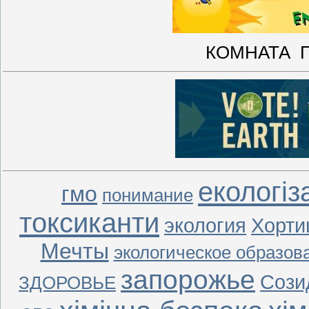
КОМНАТА 
екологіз
гмо
понимание
токсиканти
экология
Хорти
Мечты
экологическое образов
запорожье
Сози
ЗДОРОВЬЕ