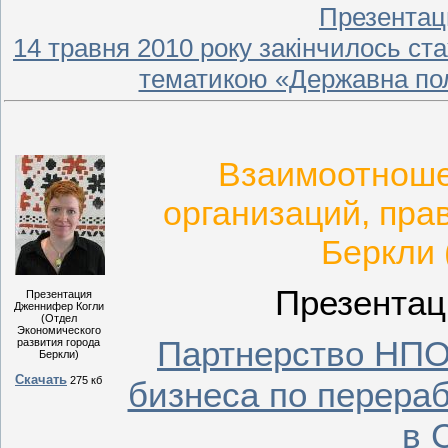
Презентац
14 травня 2010 року закінчилось ста
тематикою «Державна пол
Взаимоотноше
организаций, пра
Беркли
Презентац
Презентация
Дженнифер Когли
(Отдел
Экономического
Партнерство НПО,
развития города
Беркли)
Скачать
275 кб
бизнеса по перераб
в 