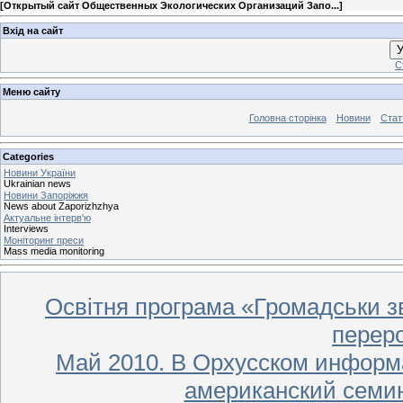
[
Открытый сайт Общественных Экологических Организаций Запо...
]
Вхід на сайт
У
С
Меню сайту
Головна сторінка
Новини
Стат
Categories
Новини України
Ukrainian news
Новини Запоріжжя
News about Zaporizhzhya
Актуальне інтерв'ю
Interviews
Моніторинг преси
Mass media monitoring
Освітня програма «Громадськи з
переро
Май 2010. В Орхусском информ
американский семи