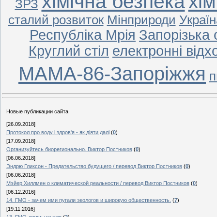
хімічна безпека
хім
ЗРЗ
сталий розвиток
Мінприроди
Україн
Республіка Мрія
Запорізька 
Круглий стіл
електронні відх
МАМА-86-Запоріжжя
п
Новые публикации сайта
[26.09.2018]
Протокол про воду і здров'я - як діяти далі
(
0
)
[17.09.2018]
Организуйтесь биорегионально. Виктор Постников
(
0
)
[06.06.2018]
Эндрю Гликсон - Предательство будущего / перевод Виктор Постников
(
0
)
[06.06.2018]
Мэйер Хиллмен о климатической реальности / перевод Виктор Постников
(
0
)
[06.12.2016]
14. ГМО - зачем ими пугали экологов и широкую общественность.
(
7
)
[19.11.2016]
13. ГМО-люди: начало
(
2
)